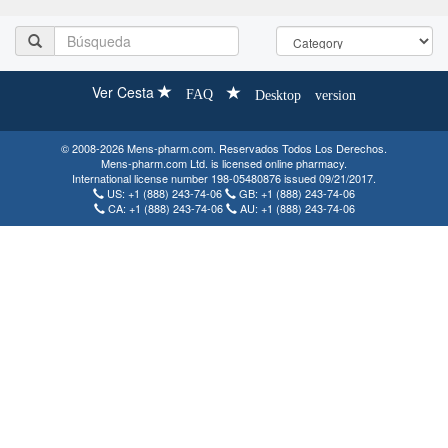
Ver Cesta
FAQ
Desktop version
© 2008-2026 Mens-pharm.com. Reservados Todos Los Derechos.
Mens-pharm.com Ltd. is licensed online pharmacy.
International license number 198-05480876 issued 09/21/2017.
US:
+1 (888) 243-74-06
GB:
+1 (888) 243-74-06
CA:
+1 (888) 243-74-06
AU:
+1 (888) 243-74-06